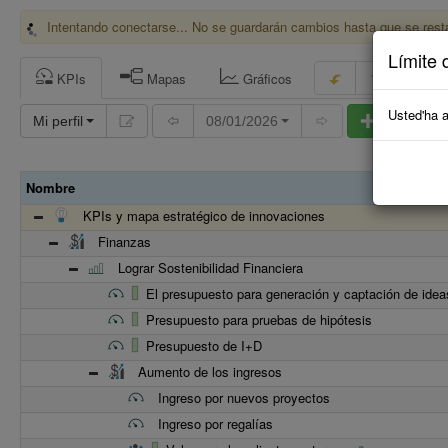
Intentando conectarse... No se guardarán cambios hasta que se rest
Límite 
KPIs
Mapas
Gráficos
In
Usted'ha a
Mi perfil
08/01/2026
Agregar
Nombre
KPIs y mapa estratégico de innovaciones
Finanzas
Lograr Sostenibilidad Financiera
El presupuesto para generación y captación de idea
Presupuesto para pruebas de hipótesis
Presupuesto de I+D
Aumento de los ingresos
Ingreso por nuevos proyectos
Ingreso por regalías