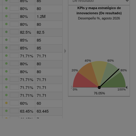
85%
85
80%
80
KPIs y mapa estratégico de
innovaciones (De resultado)
80%
1.2M
Desempeño %, agosto 2026
80%
80
82.5%
82.5
85%
85
85%
85
71.71%
71.71
80%
80
80%
80
71.71%
71.71
71.71%
71.71
76.05%
71.71%
71.71
60%
60
63.45%
63.445
41.18%
7
85.71%
12
78.25%
71.5