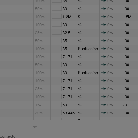
100%
85
%
0%
100
50%
80
%
0%
100
100%
1.2M
$
0%
1.5M
100%
80
%
0%
100
25%
82.5
%
0%
100
50%
85
%
0%
100
100%
85
Puntuación
0%
100
100%
71.71
%
0%
100
50%
80
%
0%
100
100%
80
Puntuación
0%
100
100%
71.71
%
0%
100
25%
71.71
%
0%
100
100%
71.71
%
0%
100
1%
60
%
0%
70
30%
63.445
%
0%
100
50%
7
Puntuación
0%
17
eresadas
50%
12
Puntuación
0%
14
Contexto
a
100%
71.5
Puntuación
0%
92.5