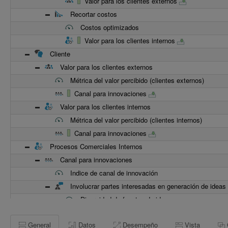
Valor para los clientes externos
Recortar costos
Costos optimizados
Valor para los clientes internos
Cliente
Valor para los clientes externos
Métrica del valor percibido (clientes externos)
Canal para innovaciones
Valor para los clientes internos
Métrica del valor percibido (clientes internos)
Canal para innovaciones
Procesos Comerciales Internos
Canal para innovaciones
Indice de canal de innovación
Involucrar partes interesadas en generación de ideas
Diversidad de fuentes de ideas
Número de puntos de contacto con las partes int
General
Datos
Desempeño
Vista
Capacidad de empleados a nivel de primera líne