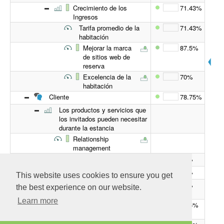
Crecimiento de los
71.43%
Ingresos
Tarifa promedio de la
71.43%
habitación
Mejorar la marca
87.5%
de sitios web de
reserva
Excelencia de la
70%
habitación
Cliente
78.75%
Los productos y servicios que
los invitados pueden necesitar
durante la estancia
Relationship
management
Excelencia de la habitación
70%
Encuesta de expertos, %
70%
This website uses cookies to ensure you get
Modificar habitaciones
90%
the best experience on our website.
existentes
Learn more
Mejorar la marca de sitios web
87.5%
de reserva