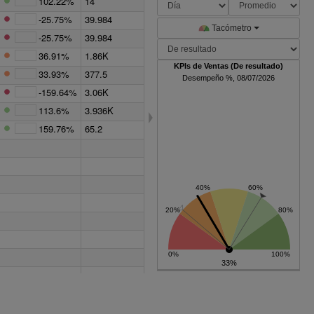
102.22%
14
-25.75%
39.984
Tacómetro
-25.75%
39.984
36.91%
1.86K
KPIs de Ventas (De resultado)
33.93%
377.5
Desempeño %, 08/07/2026
-159.64%
3.06K
113.6%
3.936K
159.76%
65.2
33%
-27.73%
1.038K