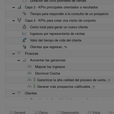
Duración del ciclo promedio de ventas
Capa 2 - KPIs principales orientados a resultados
Tiempo para responder a la consulta de un prospecto
Capa 3 - KPIs para crear una visión de conjunto
Costo total para ganar un nuevo cliente
Ingresos por representante de ventas
Valor del tiempo de vida del cliente
Clientes que regresan, %
Finanzas
Aumentar las ganancias
Mejorar los Ingresos
Disminuir Costos
Garantizar la alta calidad del proceso de venta
Generar más prospectos calificados
Clientes
Garantizar la alta calidad del proceso de venta
Monitorear el desempeño de los miembros del equi
General
Datos
Desempeño
Vista
Riesgo de enfocarse en métricas fáciles de alcanzar