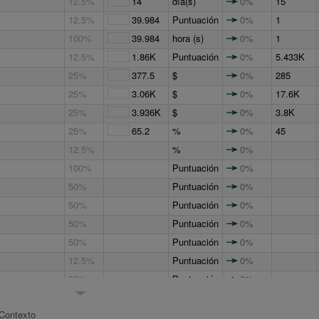
12.5%
14
día(s)
0%
15
12.5%
39.984
Puntuación
0%
1
100%
39.984
hora (s)
0%
1
12.5%
1.86K
Puntuación
0%
5.433K
25%
377.5
$
0%
285
25%
3.06K
$
0%
17.6K
25%
3.936K
$
0%
3.8K
25%
65.2
%
0%
45
12.5%
%
0%
100%
Puntuación
0%
50%
Puntuación
0%
50%
Puntuación
0%
50%
Puntuación
0%
50%
Puntuación
0%
12.5%
Puntuación
0%
50%
Puntuación
0%
po
100%
1.038K
Puntuación
0%
5.872K
Contexto
1%
Puntuación
0%