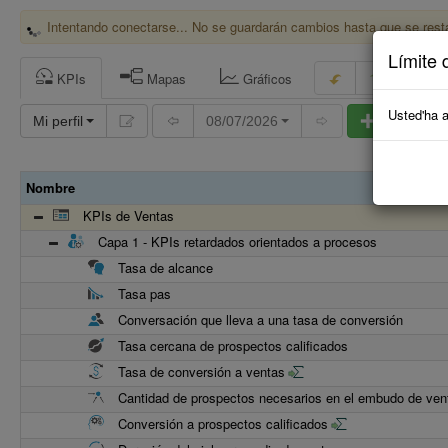
Intentando conectarse... No se guardarán cambios hasta que se rest
Límite 
KPIs
Mapas
Gráficos
In
Usted'ha a
Mi perfil
08/07/2026
Agregar
Nombre
KPIs de Ventas
Capa 1 - KPIs retardados orientados a procesos
Tasa de alcance
Tasa pas
Conversación que lleva a una tasa de conversión
Tasa cercana de prospectos calificados
Tasa de conversión a ventas
Cantidad de prospectos necesarios en el embudo de ven
Conversión a prospectos calificados